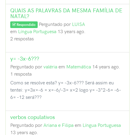
QUAIS AS PALAVRAS DA MESMA FAMÍLIA DE
NATAL?
Perguntado por
LUISA
Respondido
em
Língua Portuguesa
13 years ago.
2 respostas
y= -3x-6???
Perguntado por
valéria
em
Matemática
14 years ago.
1 resposta
Como se resolve esta? y= -3x-6??? Será assim eu
tentei: y=3x=-6 = x=-6/-3= x=2 logo y= -3*2-6= -6-
6= -12 será???
verbos copulativos
Perguntado por
Ariana e Filipa
em
Língua Portuguesa
13 years ago.