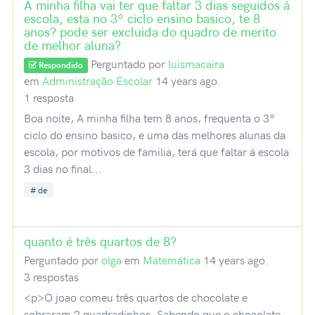
A minha filha vai ter que faltar 3 dias seguidos á
escola, esta no 3º ciclo ensino basico, te 8
anos? pode ser excluida do quadro de merito
de melhor aluna?
Perguntado por
luismacaira
Respondido
em
Administração Escolar
14 years ago.
1 resposta
Boa noite, A minha filha tem 8 anos, frequenta o 3º
ciclo do ensino basico, e uma das melhores alunas da
escola, por motivos de familia, terá que faltar á escola
3 dias no final...
de
quanto é três quartos de 8?
Perguntado por
olga
em
Matemática
14 years ago.
3 respostas
<p>O joao comeu três quartos de chocolate e
sobraram 2 quadradinhos. Sabendo que o chocolate