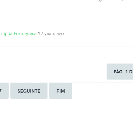
Língua Portuguesa
12 years ago.
PÁG. 1 D
7
SEGUINTE
FIM