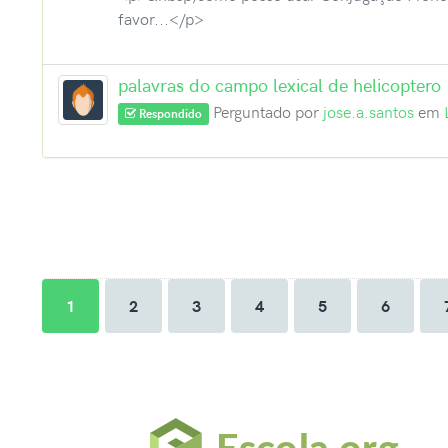
favor...</p>
palavras do campo lexical de helicoptero
Perguntado por
jose.a.santos
em
Respondido
1
2
3
4
5
6