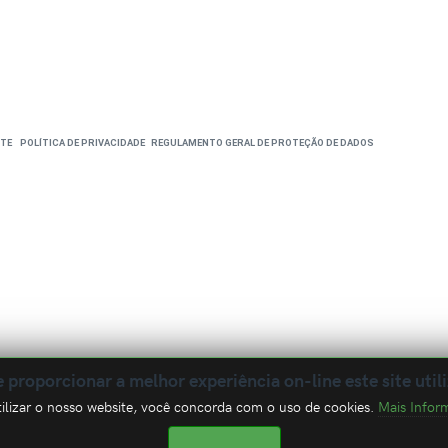
TE
POLÍTICA DE PRIVACIDADE
REGULAMENTO GERAL DE PROTEÇÃO DE DADOS
e proporcionar a melhor experiência on-line este site util
ilizar o nosso website, você concorda com o uso de cookies.
Mais Infor