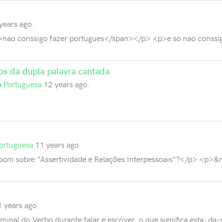
years ago.
nao conssigo fazer portugues</span></p> <p>e so nao conssigo
nos da dupla palavra cantada
a Portuguesa
12 years ago.
Portuguesa
11 years ago.
om sobre:"Assertividade e Relações Interpessoais"?</p> <p>&
1 years ago.
al do Verbo durante falar e escriver. o que significa esta, d