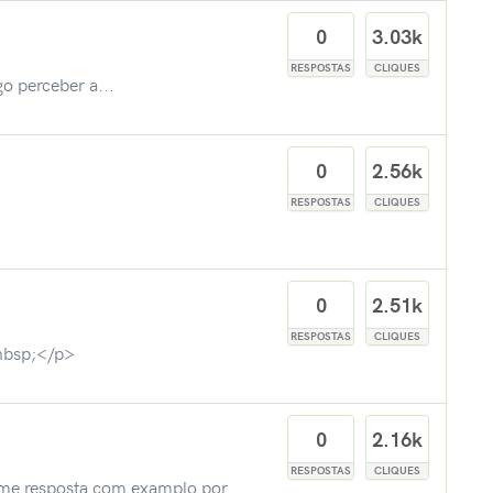
0
3.03k
RESPOSTAS
CLIQUES
 perceber a...
0
2.56k
RESPOSTAS
CLIQUES
0
2.51k
RESPOSTAS
CLIQUES
nbsp;</p>
0
2.16k
RESPOSTAS
CLIQUES
a-me resposta com examplo por