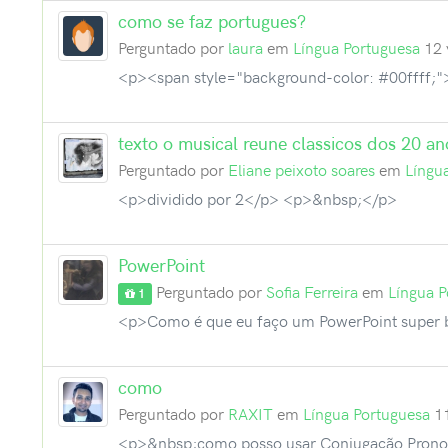
como se faz portugues?
Perguntado por
laura
em
Língua Portuguesa
12 
<p><span style="background-color: #00ffff;">
texto o musical reune classicos dos 20 a
Perguntado por
Eliane peixoto soares
em
Língu
<p>dividido por 2</p> <p>&nbsp;</p>
PowerPoint
Perguntado por
Sofia Ferreira
em
Língua 
1
<p>Como é que eu faço um PowerPoint super b
como
Perguntado por
RAXIT
em
Língua Portuguesa
1
<p>&nbsp;como posso usar Conjugação Pronomin